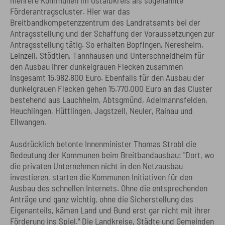
mehrere Kommunen im Ostalbkreis als sogenannte
Förderantragscluster. Hier war das
Breitbandkompetenzzentrum des Landratsamts bei der
Antragsstellung und der Schaffung der Voraussetzungen zur
Antragsstellung tätig. So erhalten Bopfingen, Neresheim,
Leinzell, Stödtlen, Tannhausen und Unterschneidheim für
den Ausbau ihrer dunkelgrauen Flecken zusammen
insgesamt 15.982.800 Euro. Ebenfalls für den Ausbau der
dunkelgrauen Flecken gehen 15.770.000 Euro an das Cluster
bestehend aus Lauchheim, Abtsgmünd, Adelmannsfelden,
Heuchlingen, Hüttlingen, Jagstzell, Neuler, Rainau und
Ellwangen.
Ausdrücklich betonte Innenminister Thomas Strobl die
Bedeutung der Kommunen beim Breitbandausbau: "Dort, wo
die privaten Unternehmen nicht in den Netzausbau
investieren, starten die Kommunen Initiativen für den
Ausbau des schnellen Internets. Ohne die entsprechenden
Anträge und ganz wichtig, ohne die Sicherstellung des
Eigenanteils, kämen Land und Bund erst gar nicht mit ihrer
Förderung ins Spiel." Die Landkreise, Städte und Gemeinden