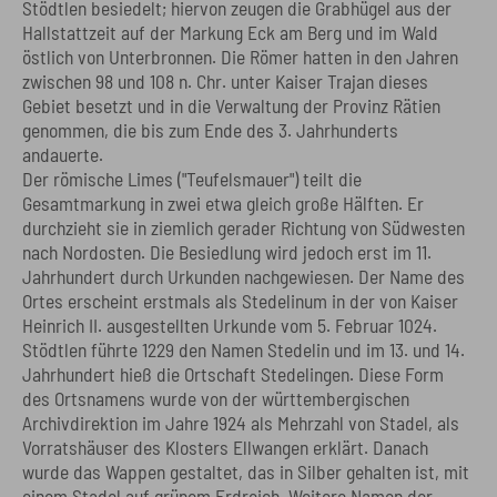
Stödtlen besiedelt; hiervon zeugen die Grabhügel aus der
Hallstattzeit auf der Markung Eck am Berg und im Wald
östlich von Unterbronnen. Die Römer hatten in den Jahren
zwischen 98 und 108 n. Chr. unter Kaiser Trajan dieses
Gebiet besetzt und in die Verwaltung der Provinz Rätien
genommen, die bis zum Ende des 3. Jahrhunderts
andauerte.
Der römische Limes ("Teufelsmauer") teilt die
Gesamtmarkung in zwei etwa gleich große Hälften. Er
durchzieht sie in ziemlich gerader Richtung von Südwesten
nach Nordosten. Die Besiedlung wird jedoch erst im 11.
Jahrhundert durch Urkunden nachgewiesen. Der Name des
Ortes erscheint erstmals als Stedelinum in der von Kaiser
Heinrich II. ausgestellten Urkunde vom 5. Februar 1024.
Stödtlen führte 1229 den Namen Stedelin und im 13. und 14.
Jahrhundert hieß die Ortschaft Stedelingen. Diese Form
des Ortsnamens wurde von der württembergischen
Archivdirektion im Jahre 1924 als Mehrzahl von Stadel, als
Vorratshäuser des Klosters Ellwangen erklärt. Danach
wurde das Wappen gestaltet, das in Silber gehalten ist, mit
einem Stadel auf grünem Erdreich. Weitere Namen der