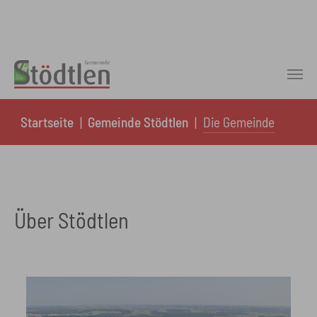
Skip to main content
You are here:
Startseite
Gemeinde Stödtlen
Die Gemeinde
Über Stödtlen