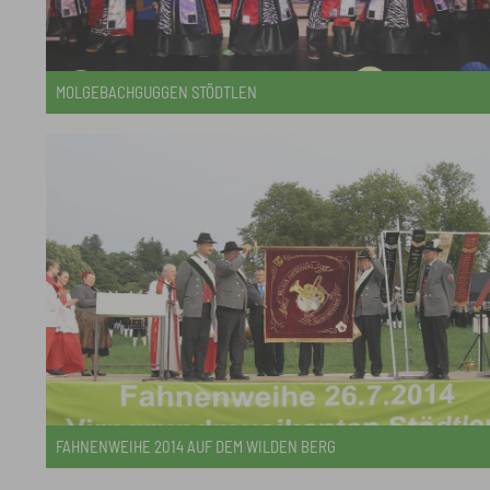
MOLGEBACHGUGGEN STÖDTLEN
FAHNENWEIHE 2014 AUF DEM WILDEN BERG