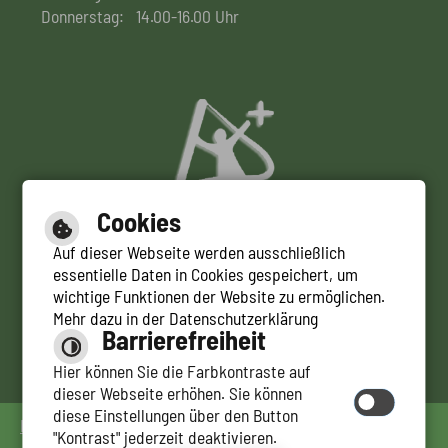
Donnerstag:
14.00-16.00 Uhr
Cookies
Auf dieser Webseite werden ausschließlich
essentielle Daten in Cookies gespeichert, um
wichtige Funktionen der Website zu ermöglichen.
Leichte Sprache
Mehr dazu in der Datenschutzerklärung
Barrierefreiheit
Gebärdensprache
Hier können Sie die Farbkontraste auf
dieser Webseite erhöhen. Sie können
diese Einstellungen über den Button
Impressum
|
Hilfe
|
Inhalt
|
Datenschutzerklärung
|
"Kontrast" jederzeit deaktivieren.