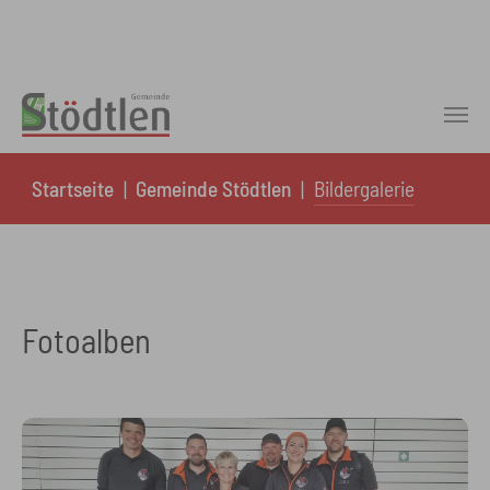
Skip to main content
You are here:
Startseite
Gemeinde Stödtlen
Bildergalerie
Fotoalben